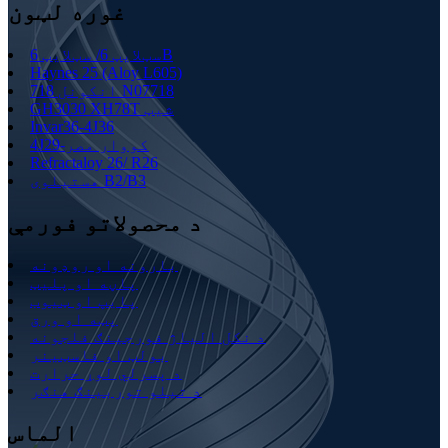
غوره لټون
سټلایټ 6/ سټلایټ 6B
Haynes 25 (Aloy L605)
انکونل 718 N07718
GH3030 XH78T شیټ
Invar36-4J36
4J29-کووار مصر
Refractaloy 26/ R26
هستیلوی B2/B3
د محصولاتو فورمې
بارونه او روډونه
پاڼه او پلیټ
پایپ او ټیوب
پټه او ورق
د نکل الیاژ فورجینګ فلجونه
بولټ او فاسټینر
د پسرلي لوړ حرارت
د تیلو توربینګ هنګر
الماس