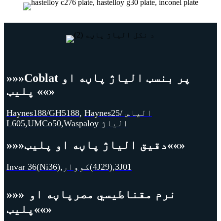
Coblat پر بنسټ الیاژ پاڼه او
»»»
««»
پلیټ
Haynes25/ الیاس
,
Haynes188/GH5188
Waspaloy الیاژ
,
UMCo50
,
L605
««»
دقیق الیاژ پاڼه او پلیټ
»»»
3J01
,
کووار(4J29)
,
Invar 36(Ni36)
نرم مقناطیسي مصر
پاڼه او
»»»
««»
پلیټ