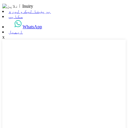
برېښنا لیک ولېږه
سکایپ
WhatsApp
ایمیل
x