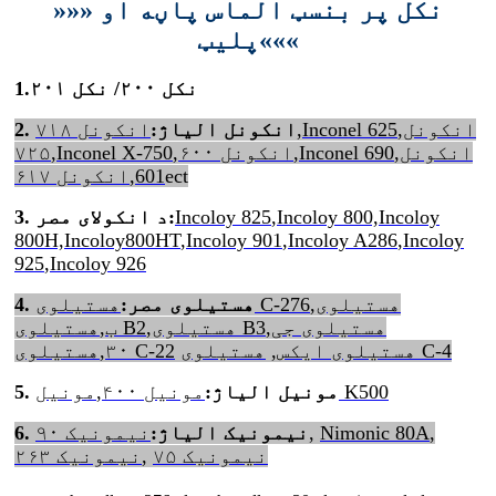
»»» نکل پر بنسټ الماس پاڼه او
پلیټ«««
نکل ۲۰۰/ نکل ۲۰۱
.
1
انکونل
,
Inconel 625
,
2. انکونل الیاژ:
انکونل ۷۱۸
انکونل
,
Inconel 690
,
انکونل ۶۰۰
,
Inconel X-750
,
۷۲۵
ect
601
,
انکونل ۶۱۷
Incoloy 800,Incoloy
,
Incoloy 825
3. د انکولای مصر:
800H,Incoloy800HT
,
Incoloy 901
,
Incoloy A286
,
Incoloy
925
,
Incoloy 926
هستیلوی
,
هستیلوی C-276
4. هستیلوی مصر:
هستیلوی جی
,
هستیلوی B3
,
هستیلوی B2
ب
,
هستیلوی C-4
هستیلوی ایکس
,
هستیلوی C-22
۳۰
,
مونیل K500
5. مونیل الیاژ:
مونیل ۴۰۰
,
,
Nimonic 80A
,
6. نیمونیک الیاژ:
نیمونیک ۹۰
نیمونیک ۷۵
,
نیمونیک ۲۶۳