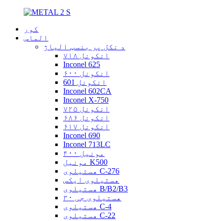
کور
الماس
د نکل پر بنسټ الیاژ
انکونل ۷۱۸
Inconel 625
انکونل ۶۰۰
انکونل 601
Inconel 602CA
Inconel X-750
انکونل ۷۲۵
انکونل ۶۸۶
انکونل ۶۱۷
Inconel 690
Inconel 713LC
مونیل ۴۰۰
مونیل K500
هستیلوی C-276
هستیلوی ایکس
هستیلوی B/B2/B3
هستیلوی جی ۳۰
هستیلوی C-4
هستیلوی C-22