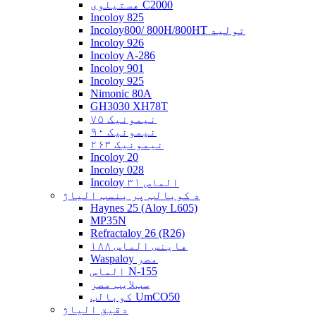
هستیلوی C2000
Incoloy 825
Incoloy800/ 800H/800HT تولید
Incoloy 926
Incoloy A-286
Incoloy 901
Incoloy 925
Nimonic 80A
GH3030 XH78T
نیمونیک ۷۵
نیمونیک ۹۰
نیمونیک ۲۶۳
Incoloy 20
Incoloy 028
Incoloy الماس ۳۱
د کوبالټ پر بنسټ الیاژ
Haynes 25 (Aloy L605)
MP35N
Refractaloy 26 (R26)
هاینس الماس ۱۸۸
Waspaloy مصر
الماس N-155
سټلایټ مصر
کوبالټ UmCO50
دقیق الیاژ