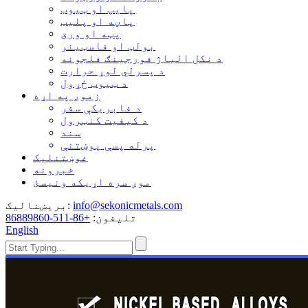
پایپ او ټیوب
پاڼه او پلیټ
پټه او ورق
بولټ او فاسټینر
د نکل الیاژ فورجینګ فلجونه
د پسرلي لوړ حرارت
د ټیوب ځړول
زموږ په اړه
د فابریکې سفر
د کیفیت کنټرول
سند
پرله پسې پوښتنې
غوښتنلیک
خبرونه
موږ سره اړیکه ونیسئ
info@sekonicmetals.com
بریښنالیک:
تلیفون:
+86-511-86889860
English