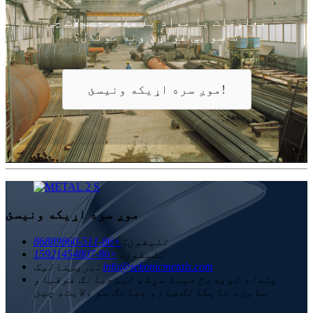
معلومات یا مواد یا هغه محصولات چې
تاسو یې غواړئ ونه موندل؟
موږ سره اړیکه ونیسئ!
موږ سره اړیکه ونیسئ
تلیفون:
+86-511-86889860
تلیفون:
+86-15921454807
info@sekonicmetals.com
بریښنالیک:
پته:
د لویدیځ فیما سړک، لیوجیانګ فوقیاو
ټاون، تایکانګ ښار، جیانګ سو ولایت، چین