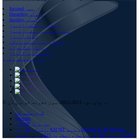
Inconel مصر
Hastelloy الماس
Incoloy الماس
د نکل پر بنسټ الیاژ
د کوبالټ پر بنسټ الیاژ
دقیق الیاژ
ځانګړی سټینلیس فولاد
د ویلډینګ مواد
د تیتانیم الیاژ
اوس پوښتنه وکړئ
© د چاپ حق - 2011-2021: ټول حقونه خوندي دي.
ګرم محصولات
Sitemap
د AMP موبایل
,
Inconel X750 Helicoil
,
XH78T پاڼه
,
الماس 20 بار
,
الماس C276
الماس 718 ګردي بار
,
انکونل 625 بار
,