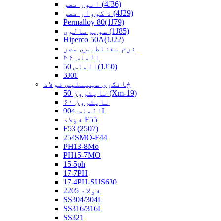
انور مصر (4J36)
د کووار مصر (4J29)
Permalloy 80(1J79)
سوپرمالوی (1J85)
Hiperco 50A(1J22)
نرم مقناطیسي مصر
الماس ۴۶
الماس 50(1J50)
3J01
ځانګړی سټینلیس فولاد
نايترون 50 (Xm-19)
نايترون ۶۰
الماس 904L
فولاد F55
F53 (2507)
254SMO-F44
PH13-8Mo
PH15-7MO
15-5ph
17-7PH
17-4PH-SUS630
فولاد 2205
SS304/304L
SS316/316L
SS321