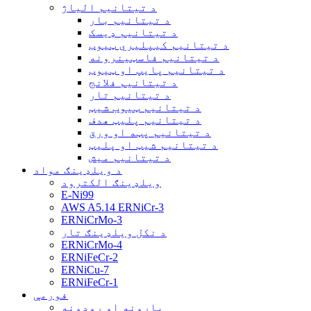
د تیتانیم الیاژ
د تیتانیم بار
د تیتانیم ډیسک
د تیتانیم کیپلیري ټیوب
د تیتانیم فاسټینرونه
د تیتانیم پایپ او ټیوب
د تیتانیم فلانج
د تیتانیم تار
د تیتانیم ټیوب شیټ
د تیتانیم پلیټ هدف
د تیتانیم پټه او ورق
د تیتانیم شیټ او پلیټ
د تیتانیم میش
د ویلډینګ مواد
ویلډینګ الکترود
E-Ni99
AWS A5.14 ERNiCr-3
ERNiCrMo-3
د نکل ویلډینګ تار
ERNiCrMo-4
ERNiFeCr-2
ERNiCu-7
ERNiFeCr-1
فورمې
بارونه او روډونه