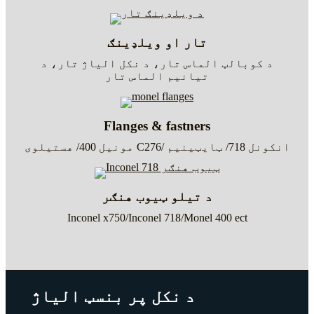
تار او ویلډینګ
د کوبالټ الماس تار، د نکل الیاژ تار، د
تیانیم الماس تار
Flanges & fastners
مونیل 400/ هستیلوی C276/ انکونل 718/ ټایټینیم
د تیلو ټیوب هنګر
Inconel x750/Inconel 718/Monel 400 ect
د نکل پر بنسټ الیاژ