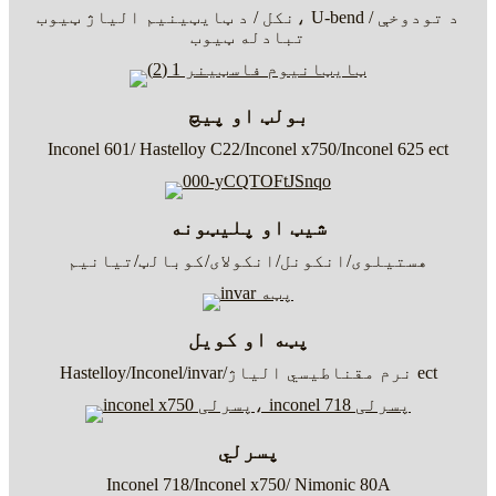
نکل / د ټایټینیم الیاژ ټیوب، U-bend / د تودوخې
تبادله ټیوب
بولټ او پیچ
Inconel 601/ Hastelloy C22/Inconel x750/Inconel 625 ect
شیټ او پلیټونه
هستیلوی/انکونل/انکولای/کوبالټ/تیانیم
پټه او کویل
Hastelloy/Inconel/invar/نرم مقناطیسي الیاژ ect
پسرلي
Inconel 718/Inconel x750/ Nimonic 80A