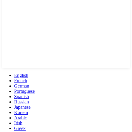
English
French
German
Portuguese
Spanish
Russian
Japanese
Korean
Arabic
Irish
Greek