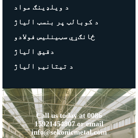
د ویلډینګ مواد
د کوبالټ پر بنسټ الیاژ
ځانګړي سټینلیس فولادو
دقیق الیاژ
د تیتانیم الیاژ
Call us today at 0086
15921454807 or email
info@sekonicmetal.com