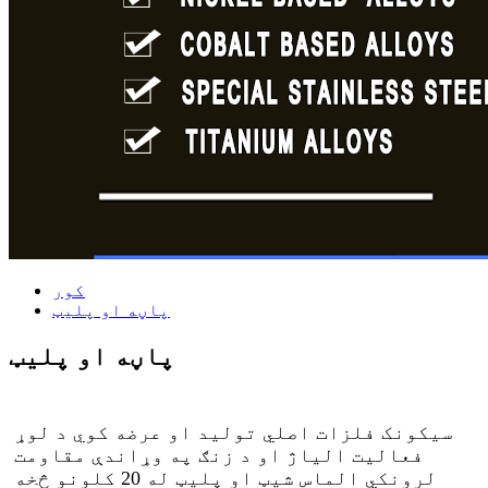
کور
پاڼه او پلیټ
پاڼه او پلیټ
سیکونک فلزات اصلي تولید او عرضه کوي د لوړ
فعالیت الیاژ او د زنګ په وړاندې مقاومت
لرونکي الماس شیټ او پلیټ له 20 کلونو څخه