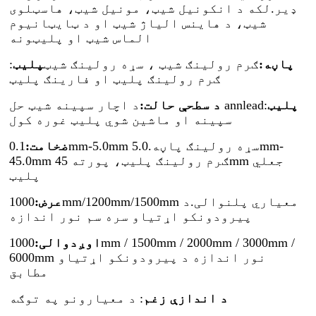
ډیر.لکه د انکونیل شیټ، مونیل شیټ، هاسټلوی
شیټ، د هاینس الیاژ شیټ او د ټایټانیوم
الماس شیټ او پلیټونه
پاڼه:
ګرم رولینګ شیټ ، سړه رولینګ شیټ
پلیټ
:
ګرم رولینګ پلیټ او فارینګ پلیټ
پلیټ
:
د اچار سپینه شیټ حل annlead
د سطحې حالت:
سپینه او ماشین شوي پلیټ غوره کول
ضخامت:
0.1mm-5.0mm سړه رولینګ پاڼه.5.0mm-
45.0mm ګرم رولینګ پلیټ، پورته 45mm جعلي
پلیټ
عرض:
1000mm/1200mm/1500mm معیاري پلنوالی.د
پیرودونکو اړتیاو سره سم نور اندازه
اوږدوالی:
1000mm / 1500mm / 2000mm / 3000mm /
6000mm نور اندازه د پیرودونکو اړتیاو
مطابق
د اندازې زغم
: د معیارونو په توګه