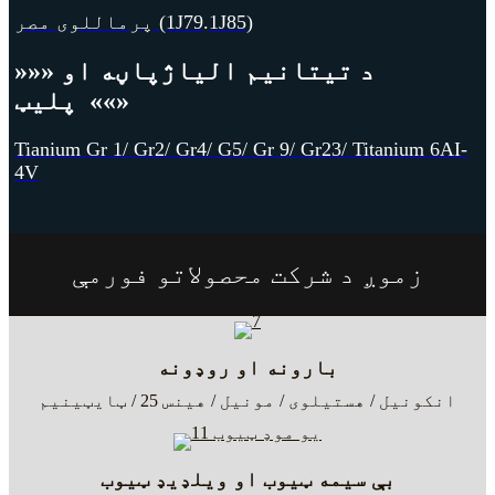
)
1J85
.
پرماللوی مصر (1J79
د تیتانیم الیاژ
پاڼه او
»»»
««»
پلیټ
Tianium Gr 1/ Gr2/ Gr4/ G5/ Gr 9/ Gr23/ Titanium 6AI-
4V
زموږ د شرکت محصولاتو فورمې
بارونه او روډونه
انکونیل / هستیلوی / مونیل / هینس 25 / ټایټینیم
بې سیمه ټیوب او ویلډیډ ټیوب