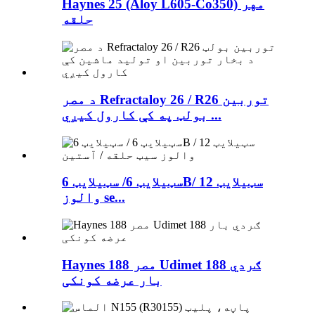
Haynes 25 (Aloy L605-Co350) مهر
حلقه
د مصر Refractaloy 26 / R26 توربین
بولټ په کې کارول کیږي ...
سټیلایټ 6/ سټیلایټ 6B/ سټیلایټ 12
والوز se...
Haynes مصر 188 Udimet 188 ګردي
بار عرضه کونکی