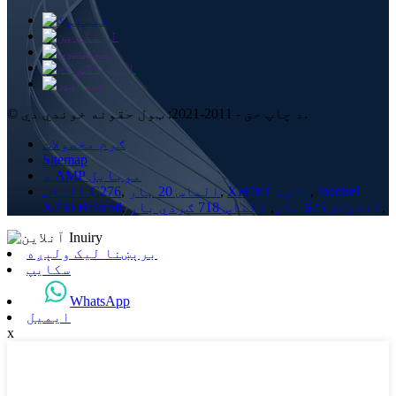
© د چاپ حق - 2011-2021: ټول حقونه خوندي دي.
ګرم محصولات
Sitemap
د AMP موبایل
Inconel
,
XH78T پاڼه
,
الماس 20 بار
,
الماس C276
,
انکونل 625 بار
,
الماس 718 ګردي بار
,
X750 Helicoil
برېښنا لیک ولېږه
سکایپ
WhatsApp
ایمیل
x