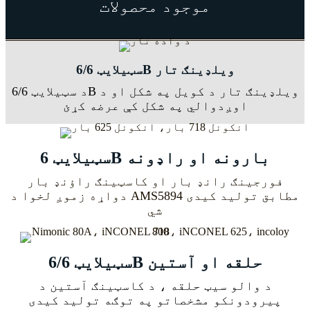
موجود محصولات
سټیلایټ 6/6B ویلډینګ تار
د سټیلایټ 6/6B ویلډینګ تار د کویل په شکل او د
اوږدوالي په شکل کې عرضه کړئ
سټیلایټ 6B بارونه او راډونه
فورجینګ رانډ بار او کاسټینګ راؤنډ بار
دواړه زموږ لخوا د AMS5894 مطابق تولید کیدی
شي
سټیلایټ 6/6B حلقه او آستین
د والو سیټ حلقه ، د کاسټینګ آستین د
پیرودونکو مشخصاتو په توګه تولید کیدی