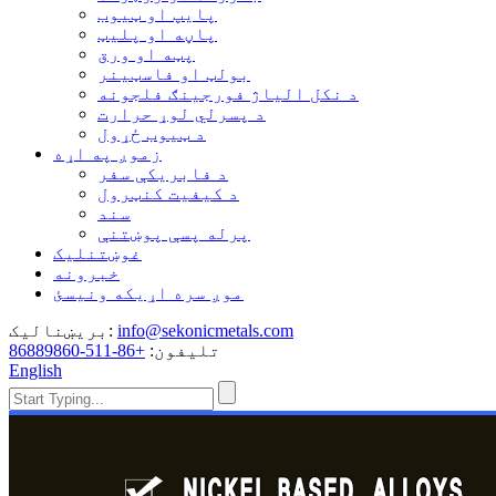
پایپ او ټیوب
پاڼه او پلیټ
پټه او ورق
بولټ او فاسټینر
د نکل الیاژ فورجینګ فلجونه
د پسرلي لوړ حرارت
د ټیوب ځړول
زموږ په اړه
د فابریکې سفر
د کیفیت کنټرول
سند
پرله پسې پوښتنې
غوښتنلیک
خبرونه
موږ سره اړیکه ونیسئ
info@sekonicmetals.com
بریښنالیک:
تلیفون:
+86-511-86889860
English