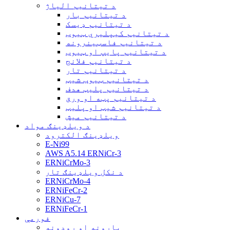
د تیتانیم الیاژ
د تیتانیم بار
د تیتانیم ډیسک
د تیتانیم کیپلیري ټیوب
د تیتانیم فاسټینرونه
د تیتانیم پایپ او ټیوب
د تیتانیم فلانج
د تیتانیم تار
د تیتانیم ټیوب شیټ
د تیتانیم پلیټ هدف
د تیتانیم پټه او ورق
د تیتانیم شیټ او پلیټ
د تیتانیم میش
د ویلډینګ مواد
ویلډینګ الکترود
E-Ni99
AWS A5.14 ERNiCr-3
ERNiCrMo-3
د نکل ویلډینګ تار
ERNiCrMo-4
ERNiFeCr-2
ERNiCu-7
ERNiFeCr-1
فورمې
بارونه او روډونه