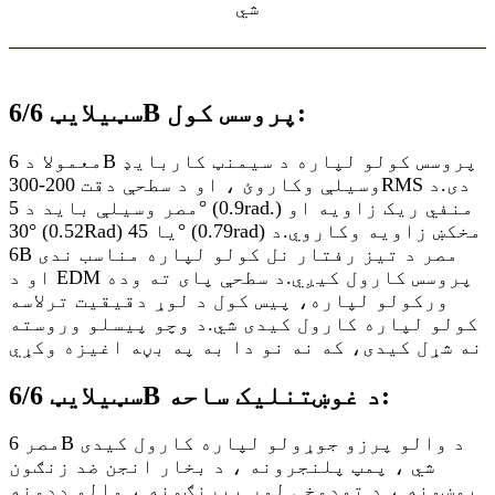
شي
سټیلایټ 6/6B پروسس کول:
معمولا د 6B پروسس کولو لپاره د سیمنټ کاربایډ
وسیلې وکاروئ ، او د سطحې دقت 200-300RMS دی.
د
مصر وسیلې باید د 5° (0.9rad.) منفي ریک زاویه او
30° (0.52Rad) یا 45° (0.79rad) مخکښ زاویه وکاروي.
د
6B مصر د تیز رفتار نل کولو لپاره مناسب ندی
او د EDM پروسس کارول کیږي.
د سطحې پای ته وده
ورکولو لپاره، پیس کول د لوړ دقیقیت ترلاسه
کولو لپاره کارول کیدی شي.
د وچو پیسلو وروسته
نه شړل کیدی، که نه نو دا به په بڼه اغیزه وکړي
سټیلایټ 6/6B د غوښتنلیک ساحه:
مصر 6B د والو پرزو جوړولو لپاره کارول کیدی
شي ، پمپ پلنجرونه ، د بخار انجن ضد زنګون
پوښونه ، د تودوخې لوړ بیرنګونه ، والو ډډونه