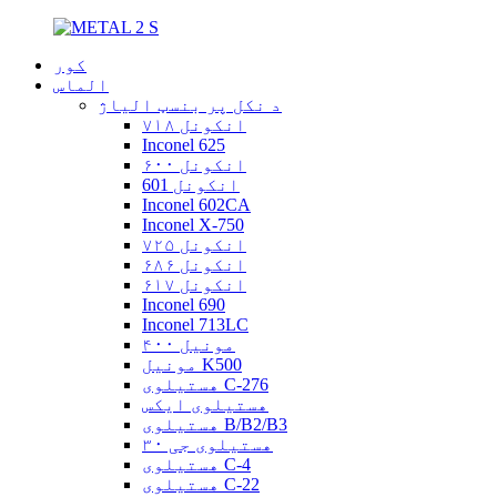
کور
الماس
د نکل پر بنسټ الیاژ
انکونل ۷۱۸
Inconel 625
انکونل ۶۰۰
انکونل 601
Inconel 602CA
Inconel X-750
انکونل ۷۲۵
انکونل ۶۸۶
انکونل ۶۱۷
Inconel 690
Inconel 713LC
مونیل ۴۰۰
مونیل K500
هستیلوی C-276
هستیلوی ایکس
هستیلوی B/B2/B3
هستیلوی جی ۳۰
هستیلوی C-4
هستیلوی C-22