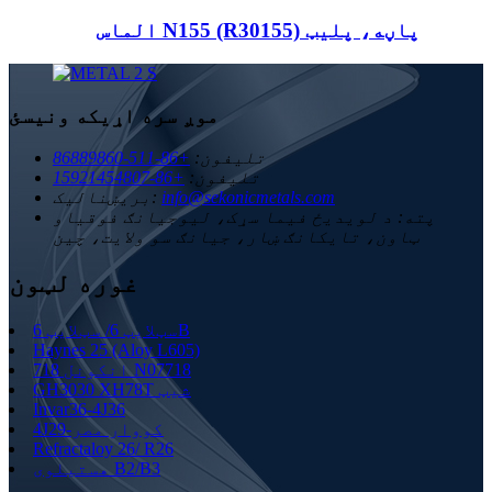
الماس N155 (R30155) پاڼه، پلیټ
موږ سره اړیکه ونیسئ
تلیفون:
+86-511-86889860
تلیفون:
+86-15921454807
info@sekonicmetals.com
بریښنالیک:
پته:
د لویدیځ فیما سړک، لیوجیانګ فوقیاو
ټاون، تایکانګ ښار، جیانګ سو ولایت، چین
غوره لټون
سټلایټ 6/ سټلایټ 6B
Haynes 25 (Aloy L605)
انکونل 718 N07718
GH3030 XH78T شیټ
Invar36-4J36
4J29-کووار مصر
Refractaloy 26/ R26
هستیلوی B2/B3