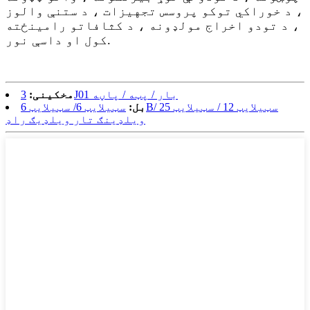
، د خوراکي توکو پروسس تجهیزات ، د ستنې والوز
، د تودو اخراج مولډونه ، د کثافاتو رامینځته
کول او داسې نور.
3J01 بار / پټه / پاڼه
مخکینی:
بل:
سټیلایټ 6/ سټیلایټ 6B/ سټیلایټ 12 / سټیلایټ 25
ویلډینګ تار ویلډیګ راډ