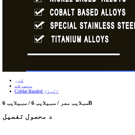
کور
محصولات
Coblat Basded الیاژ
سټلایټ مصر / سټیلایټ 6 / سټیلایټ 6B
د محصول تفصیل