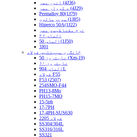
انور مصر (4J36)
د کووار مصر (4J29)
Permalloy 80(1J79)
سوپرمالوی (1J85)
Hiperco 50A(1J22)
نرم مقناطیسي مصر
الماس ۴۶
الماس 50(1J50)
3J01
ځانګړی سټینلیس فولاد
نايترون 50 (Xm-19)
نايترون ۶۰
الماس 904L
فولاد F55
F53 (2507)
254SMO-F44
PH13-8Mo
PH15-7MO
15-5ph
17-7PH
17-4PH-SUS630
فولاد 2205
SS304/304L
SS316/316L
SS321