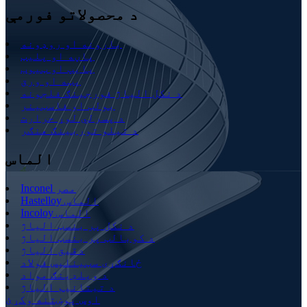
د محصولاتو فورمې
بارونه او روډونه
پاڼه او پلیټ
پایپ او ټیوب
پټه او ورق
د نکل الیاژ فورجینګ فلجونه
بولټ او فاسټینر
د پسرلي لوړ حرارت
د تیلو توربینګ هنګر
الماس
Inconel مصر
Hastelloy الماس
Incoloy الماس
د نکل پر بنسټ الیاژ
د کوبالټ پر بنسټ الیاژ
دقیق الیاژ
ځانګړی سټینلیس فولاد
د ویلډینګ مواد
د تیتانیم الیاژ
اوس پوښتنه وکړئ