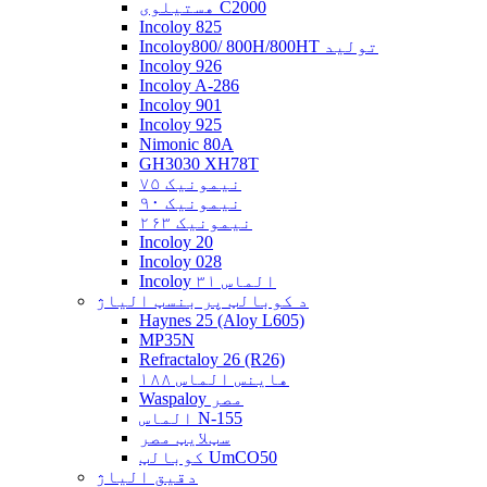
هستیلوی C2000
Incoloy 825
Incoloy800/ 800H/800HT تولید
Incoloy 926
Incoloy A-286
Incoloy 901
Incoloy 925
Nimonic 80A
GH3030 XH78T
نیمونیک ۷۵
نیمونیک ۹۰
نیمونیک ۲۶۳
Incoloy 20
Incoloy 028
Incoloy الماس ۳۱
د کوبالټ پر بنسټ الیاژ
Haynes 25 (Aloy L605)
MP35N
Refractaloy 26 (R26)
هاینس الماس ۱۸۸
Waspaloy مصر
الماس N-155
سټلایټ مصر
کوبالټ UmCO50
دقیق الیاژ