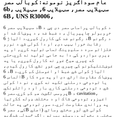
عام سوداګریز نومونه: کوبالټ مصر
6b، سټیلایټ مصر، سټیلایټ 6، سټیلایټ
6B، UNS R30006،
د سټیلایټ مصر 6B د کوبالټ پراساس مصر دی چې د
خړوبولو چاپیریال ، د ضبط ضد ، د پوښاک ضد او
د رګونو ضد کې کارول کیږي.د الیاژ 6B د رګونو
رقابت خورا ټیټ دی، او دا کولی شي د نورو
فلزاتو سره د سلیډینګ تماس تولید کړي، او په
ډیری مواردو کې دا به جامې تولید نه کړي.حتی
که چیرې هیڅ غوړ نه کارول کیږي، یا په
غوښتنلیکونو کې چیرې چې غوړ نشي کارول کیدی،
د 6B الیاژ کولی شي ضبط او اغوستل کم کړي.د
الماس 6B پوښاک مقاومت ارثي دی او په سړه کار
یا تودوخې درملنې تکیه نه کوي ، نو دا کولی
شي د تودوخې درملنې کاري بار او د راتلونکي
پروسس لګښت هم کم کړي.مصر 6B د cavitation،
اغیزو، تودوخې شاک او د مختلف ډوله ککړتیا
په وړاندې مقاومت لري.د سور تودوخې په حالت
کې، مصر 6B کولی شي لوړ سختي وساتي (اصلي
سختی د یخولو وروسته بیرته راګرځیدلی شي).په