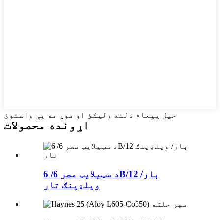
خپل پیغام دلته ولیکئ او موږ ته یې واستوئ
اړونده محصولات
د سټیلایټ مصر 6/ 6B/12 بار/
ویلډینګ تار