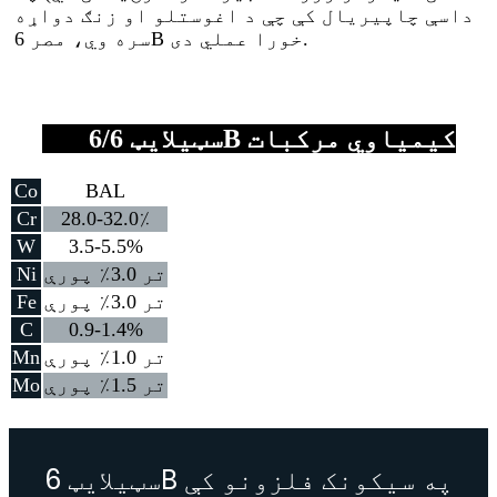
داسې چاپیریال کې چې د اغوستلو او زنګ دواړه
سره وي، مصر 6B خورا عملي دی.
سټیلایټ 6/6B کیمیاوي مرکبات
Co
BAL
Cr
28.0-32.0٪
W
3.5-5.5%
تر 3.0٪ پورې
Ni
تر 3.0٪ پورې
Fe
C
0.9-1.4%
تر 1.0٪ پورې
Mn
تر 1.5٪ پورې
Mo
سټیلایټ 6B په سیکونک فلزونو کې