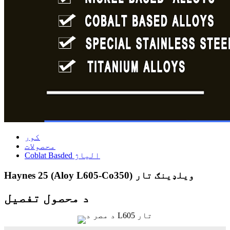
کور
محصولات
Coblat Basded الیاژ
Haynes 25 (Aloy L605-Co350) ویلډینګ تار
د محصول تفصیل