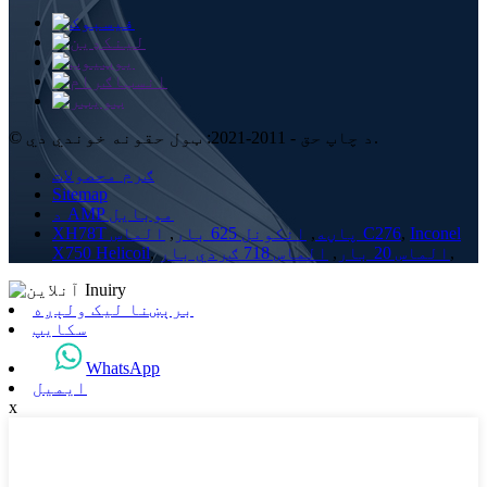
© د چاپ حق - 2011-2021: ټول حقونه خوندي دي.
ګرم محصولات
Sitemap
د AMP موبایل
Inconel
,
الماس C276
XH78T پاڼه
,
انکونل 625 بار
,
,
الماس 20 بار
,
الماس 718 ګردي بار
,
X750 Helicoil
برېښنا لیک ولېږه
سکایپ
WhatsApp
ایمیل
x