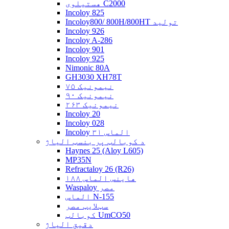
هستیلوی C2000
Incoloy 825
Incoloy800/ 800H/800HT تولید
Incoloy 926
Incoloy A-286
Incoloy 901
Incoloy 925
Nimonic 80A
GH3030 XH78T
نیمونیک ۷۵
نیمونیک ۹۰
نیمونیک ۲۶۳
Incoloy 20
Incoloy 028
Incoloy الماس ۳۱
د کوبالټ پر بنسټ الیاژ
Haynes 25 (Aloy L605)
MP35N
Refractaloy 26 (R26)
هاینس الماس ۱۸۸
Waspaloy مصر
الماس N-155
سټلایټ مصر
کوبالټ UmCO50
دقیق الیاژ