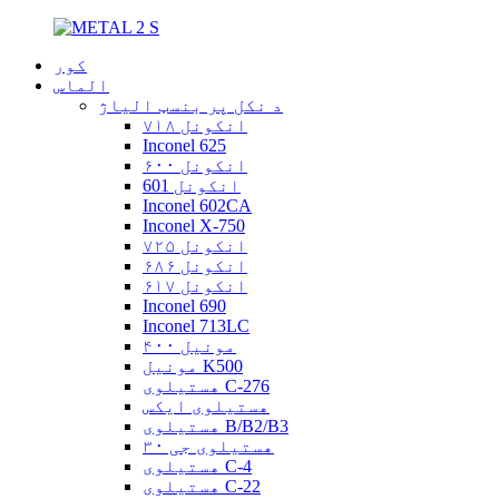
کور
الماس
د نکل پر بنسټ الیاژ
انکونل ۷۱۸
Inconel 625
انکونل ۶۰۰
انکونل 601
Inconel 602CA
Inconel X-750
انکونل ۷۲۵
انکونل ۶۸۶
انکونل ۶۱۷
Inconel 690
Inconel 713LC
مونیل ۴۰۰
مونیل K500
هستیلوی C-276
هستیلوی ایکس
هستیلوی B/B2/B3
هستیلوی جی ۳۰
هستیلوی C-4
هستیلوی C-22