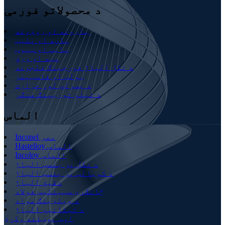
د محصولاتو فورمې
بارونه او روډونه
پاڼه او پلیټ
پایپ او ټیوب
پټه او ورق
د نکل الیاژ فورجینګ فلجونه
بولټ او فاسټینر
د پسرلي لوړ حرارت
د تیلو توربینګ هنګر
الماس
Inconel مصر
Hastelloy الماس
Incoloy الماس
د نکل پر بنسټ الیاژ
د کوبالټ پر بنسټ الیاژ
دقیق الیاژ
ځانګړی سټینلیس فولاد
د ویلډینګ مواد
د تیتانیم الیاژ
اوس پوښتنه وکړئ