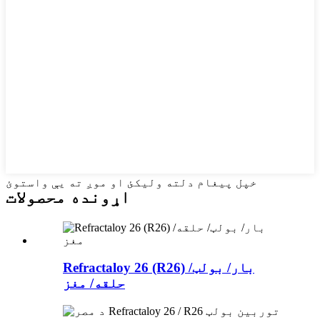
خپل پیغام دلته ولیکئ او موږ ته یې واستوئ
اړونده محصولات
Refractaloy 26 (R26) بار/ بولټ/
حلقه/ مغز