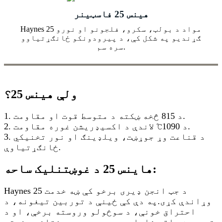
هینس 25 فاسټینر
Haynes 25 مواد د بولټ، سکرو، فلجونو او نورو
ګړندیو په شکل کې، د پیرودونکو ځانګړتیاوو
سره سم.
ولې هینس 25؟
1. د 815 څخه ښکته د متوسط ​​​​قوت او مقاومت.
2. د 1090℃ لاندې د اکسیډریشن غوره مقاومت.
3. د قناعت وړ جوړښت، ویلډینګ او نور تخنیکي
ځانګړتیاوې.
هاینس 25 د غوښتنلیک ساحه:
Haynes 25 د جټ انجن ډیری برخو کې ښه خدمت
وړاندې کړی.په دې کې ځینې د توربین تیغونه، د
احتراق خونې، د سوځولو وروسته برخې، او د
توربین حلقې شاملې دي.مصر هم په مختلفو صنعتي