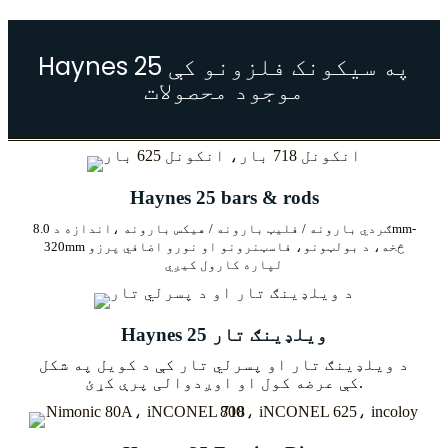
Haynes 25 په سیکونک فلزونو کې
موجود محصولات
Haynes 25 bars & rods
ګردي بارونه / فلیټ بارونه / هیکس بارونه ،
اندازه د 8.0mm-
320mm څخه، د بولټونو، فاسټنرونو او نورو اضافي پرزو
لپاره کارول کیږي
Haynes 25 ویلډینګ تار
د ویلډینګ تار او پسرلي تار کې د کویل په شکل
کې عرضه کول او اوږدوالی پرې کړئ.