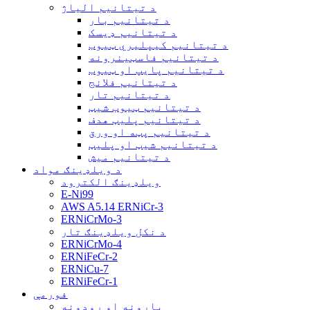
د تیتانیم الیاژ
د تیتانیم بار
د تیتانیم ډیسک
د تیتانیم کیپلیري ټیوب
د تیتانیم فاسټینرونه
د تیتانیم پایپ او ټیوب
د تیتانیم فلانج
د تیتانیم تار
د تیتانیم ټیوب شیټ
د تیتانیم پلیټ هدف
د تیتانیم پټه او ورق
د تیتانیم شیټ او پلیټ
د تیتانیم میش
د ویلډینګ مواد
ویلډینګ الکترود
E-Ni99
AWS A5.14 ERNiCr-3
ERNiCrMo-3
د نکل ویلډینګ تار
ERNiCrMo-4
ERNiFeCr-2
ERNiCu-7
ERNiFeCr-1
فورمې
بارونه او روډونه