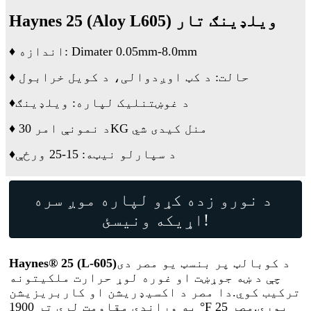
Haynes 25 (Aloy L605) ویلډینګ تار
اندازه: Dimater 0.05mm-8.0mm
♦
♦ حالت: د کټ اوږدوالی، د کویل خرابول
د غوښتنلیک لپاره: ویلډینګ
♦
♦ د نمونې امر 30KG منل کیدی شي
د سپارلو نیټه: 15-25 ورځې
♦
د نورو زده کړو لپاره موږ سره
اړیکه ونیسئ!
د کوبالټ پر بنسټ یو مصر دی
Haynes® 25 (L-605)
چې د ښه جوړښت او غوره لوړ حرارت ملکیتونه
ترکیب کوي.دا مصر د اکسیډریشن او کاربریزیشن
په وړاندې مقاومت لري تر 1900 °F پورې.مصر 25