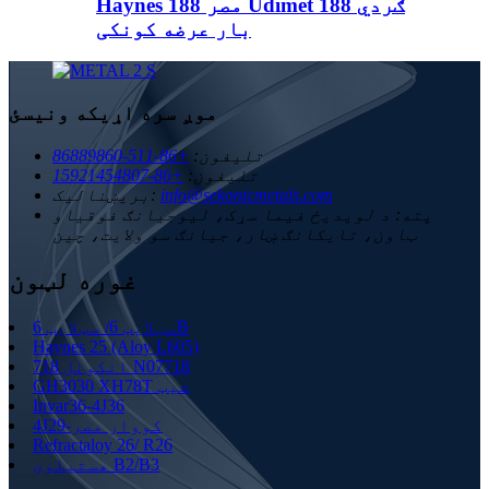
Haynes مصر 188 Udimet 188 ګردي
بار عرضه کونکی
موږ سره اړیکه ونیسئ
تلیفون:
+86-511-86889860
تلیفون:
+86-15921454807
info@sekonicmetals.com
بریښنالیک:
پته:
د لویدیځ فیما سړک، لیوجیانګ فوقیاو
ټاون، تایکانګ ښار، جیانګ سو ولایت، چین
غوره لټون
سټلایټ 6/ سټلایټ 6B
Haynes 25 (Aloy L605)
انکونل 718 N07718
GH3030 XH78T شیټ
Invar36-4J36
4J29-کووار مصر
Refractaloy 26/ R26
هستیلوی B2/B3