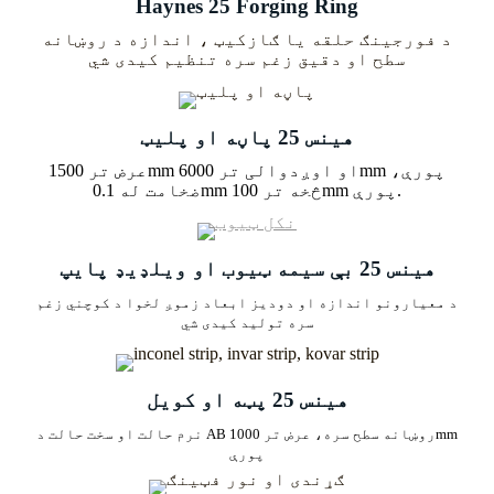
Haynes 25 Forging Ring
د فورجینګ حلقه یا ګازکیټ ، اندازه د روښانه
سطح او دقیق زغم سره تنظیم کیدی شي
هینس 25 پاڼه او پلیټ
عرض تر 1500mm او اوږدوالی تر 6000mm پورې،
ضخامت له 0.1mm څخه تر 100mm پورې.
هینس 25 بې سیمه ټیوب او ویلډیډ پایپ
د معیارونو اندازه او دودیز ابعاد زموږ لخوا د کوچني زغم
سره تولید کیدی شي
هینس 25 پټه او کویل
نرم حالت او سخت حالت د AB روښانه سطح سره، عرض تر 1000mm
پورې