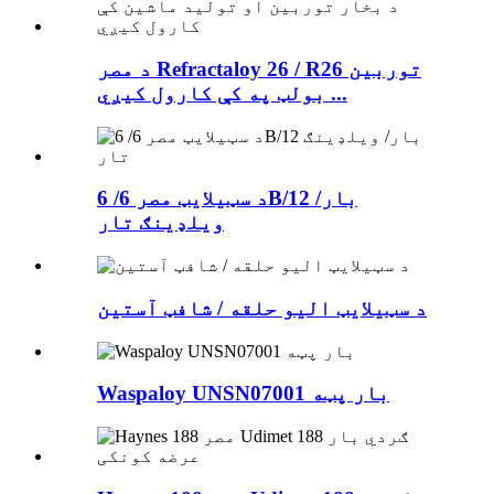
د مصر Refractaloy 26 / R26 توربین
بولټ په کې کارول کیږي ...
د سټیلایټ مصر 6/ 6B/12 بار/
ویلډینګ تار
د سټیلایټ الیو حلقه / شافټ آستین
Waspaloy UNSN07001 بار پټه