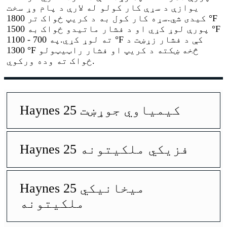
یوازې د سړې کار کولو له لارې د پام وړ سخت
کیدی شي.سړه کار کول به د کریپ ځواک تر 1800 °F
پورې لوړ کړي او د فشار ماتیدو ځواک به 1500 °F
ته لوړ کړي.په 700 - 1100 °F کې د فشار زړښت د
1300 °F څخه ښکته د کریپ او فشار راټیټولو
ځواک ته وده ورکوي.
Haynes 25 کیمیاوي جوړښت
Haynes 25 فزیکي ملکیتونه
Haynes 25 میخانیکي
ملکیتونه