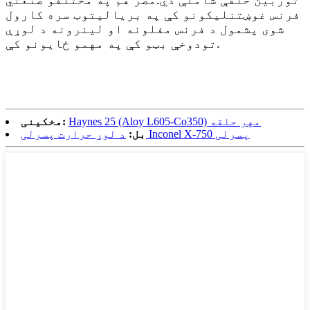
فرنس غوښتنلیکونو کې په بریالیتوب سره کارول
شوی پشمول د فرنس مفلونه او لینرونه د لوړې
تودوخې بټو کې په مهمو ځایونو کې.
Haynes 25 (Aloy L605-Co350) مهر حلقه
مخکینی:
د لوړ حرارت پسرلی Inconel X-750 پسرلی
بل: