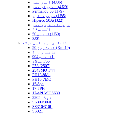
انور مصر (4J36)
د کووار مصر (4J29)
Permalloy 80(1J79)
سوپرمالوی (1J85)
Hiperco 50A(1J22)
نرم مقناطیسي مصر
الماس ۴۶
الماس 50(1J50)
3J01
ځانګړی سټینلیس فولاد
نايترون 50 (Xm-19)
نايترون ۶۰
الماس 904L
فولاد F55
F53 (2507)
254SMO-F44
PH13-8Mo
PH15-7MO
15-5ph
17-7PH
17-4PH-SUS630
فولاد 2205
SS304/304L
SS316/316L
SS321