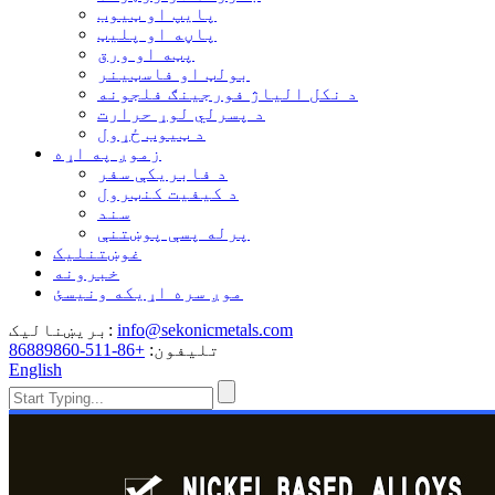
پایپ او ټیوب
پاڼه او پلیټ
پټه او ورق
بولټ او فاسټینر
د نکل الیاژ فورجینګ فلجونه
د پسرلي لوړ حرارت
د ټیوب ځړول
زموږ په اړه
د فابریکې سفر
د کیفیت کنټرول
سند
پرله پسې پوښتنې
غوښتنلیک
خبرونه
موږ سره اړیکه ونیسئ
info@sekonicmetals.com
بریښنالیک:
تلیفون:
+86-511-86889860
English